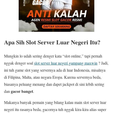
Apa Sih Slot Server Luar Negeri Itu?
Mungkin lo udah sering denger kata “slot online,” tapi pernah
nggak denger soal
slot server luar negeri gampang maxwin
? Jadi,
ini tuh game slot yang servernya ada di luar Indonesia, misalnya
di Filipina, Malta, atau negara Eropa. Karena servernya beda,
biasanya peluang menang dan dapet jackpot di sini lebih sering
gacor banget
dan
.
Makanya banyak pemain yang bilang kalau main slot server luar
negeri itu rasanya beda, gacornya tuh nggak kira-kira alias super