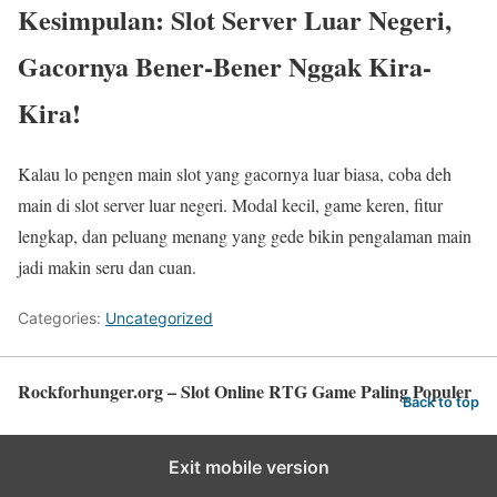
Kesimpulan: Slot Server Luar Negeri,
Gacornya Bener-Bener Nggak Kira-
Kira!
Kalau lo pengen main slot yang gacornya luar biasa, coba deh
main di slot server luar negeri. Modal kecil, game keren, fitur
lengkap, dan peluang menang yang gede bikin pengalaman main
jadi makin seru dan cuan.
Categories:
Uncategorized
Rockforhunger.org – Slot Online RTG Game Paling Populer
Back to top
Exit mobile version