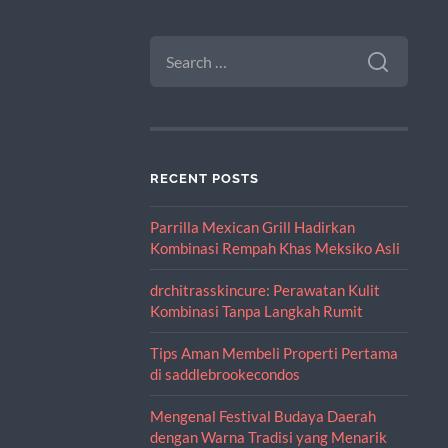
SEARCH
FOR:
RECENT POSTS
Parrilla Mexican Grill Hadirkan
Kombinasi Rempah Khas Meksiko Asli
drchitrasskincure: Perawatan Kulit
Kombinasi Tanpa Langkah Rumit
Tips Aman Membeli Properti Pertama
di saddlebrookecondos
Mengenal Festival Budaya Daerah
dengan Warna Tradisi yang Menarik