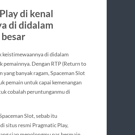
lay di kenal
a di didalam
besar
k keistimewaannya di didalam
k pemainnya. Dengan RTP (Return to
an yang banyak ragam, Spaceman Slot
uk pemain untuk capai kemenangan
untuk cobalah peruntunganmu di
 Spaceman Slot, sebab itu
 situs resmi Pragmatic Play,
ng siap menolongmu pas bermain