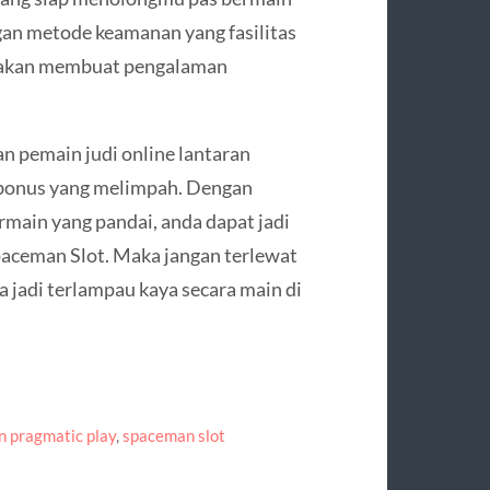
gan metode keamanan yang fasilitas
 akan membuat pengalaman
an pemain judi online lantaran
 bonus yang melimpah. Dengan
rmain yang pandai, anda dapat jadi
aceman Slot. Maka jangan terlewat
 jadi terlampau kaya secara main di
 pragmatic play
,
spaceman slot