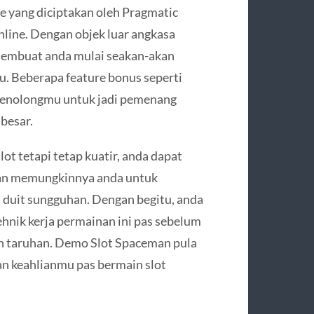
 yang diciptakan oleh Pragmatic
 online. Dengan objek luar angkasa
 membuat anda mulai seakan-akan
ru. Beberapa feature bonus seperti
 menolongmu untuk jadi pemenang
besar.
t tetapi tetap kuatir, anda dapat
man memungkinnya anda untuk
 duit sungguhan. Dengan begitu, anda
ehnik kerja permainan ini pas sebelum
 taruhan. Demo Slot Spaceman pula
n keahlianmu pas bermain slot