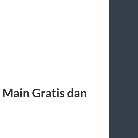
Main Gratis dan