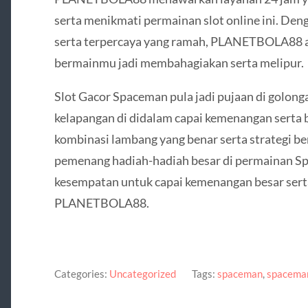
serta menikmati permainan slot online ini. Den
serta terpercaya yang ramah, PLANETBOLA88
bermainmu jadi membahagiakan serta melipur.
Slot Gacor Spaceman pula jadi pujaan di golong
kelapangan di didalam capai kemenangan serta
kombinasi lambang yang benar serta strategi be
pemenang hadiah-hadiah besar di permainan Sp
kesempatan untuk capai kemenangan besar serta
PLANETBOLA88.
Categories:
Uncategorized
Tags:
spaceman
,
spaceman