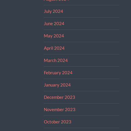
July 2024
June 2024
May 2024
April 2024
March 2024
February 2024
January 2024
December 2023
November 2023
October 2023