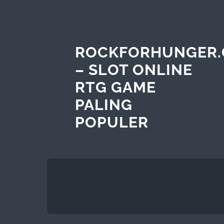
ROCKFORHUNGER.
– SLOT ONLINE
RTG GAME
PALING
POPULER