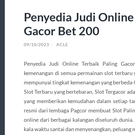
Penyedia Judi Online
Gacor Bet 200
09/10/2023
/
ACLE
Penyedia Judi Online Terbaik Paling Gac
kemenangan di semua permainan slot terbaru y
mempunyai tingkat kemenangan yang berbeda-b
Slot Terbaru yang bertebaran, Slot Tergacor ada
yang memberikan kemudahan dalam setiap taru
resmi dari lembaga Pagcor membuat Slot Palin
online dari berbagai kalangan diseluruh dunia.
kala waktu santai dan menyenangkan, peluang m