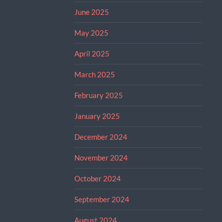
June 2025
May 2025
April 2025
March 2025
February 2025
January 2025
December 2024
November 2024
October 2024
September 2024
August 2024