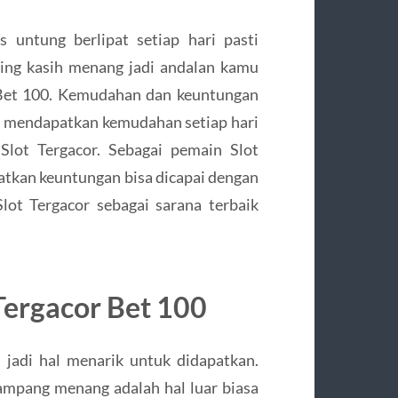
s untung berlipat setiap hari pasti
ring kasih menang jadi andalan kamu
 Bet 100. Kemudahan dan keuntungan
kan mendapatkan kemudahan setiap hari
Slot Tergacor. Sebagai pemain Slot
atkan keuntungan bisa dicapai dengan
Slot Tergacor sebagai sarana terbaik
Tergacor Bet 100
jadi hal menarik untuk didapatkan.
mpang menang adalah hal luar biasa