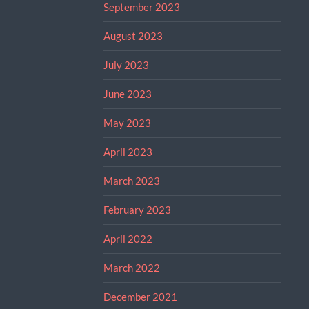
September 2023
August 2023
July 2023
June 2023
May 2023
April 2023
March 2023
February 2023
April 2022
March 2022
December 2021