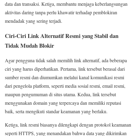
data dan transaksi. Ketiga, membantu menjaga keberlangsungan
aktivitas daring tanpa perlu khawatir terhadap pemblokiran
mendadak yang sering terjadi.
Ciri-Ciri Link Alternatif Resmi yang Stabil dan
Tidak Mudah Blokir
Agar pengguna tidak salah memilih link alternatif, ada beberapa
ciri yang harus diperhatikan. Pertama, link tersebut berasal dari
sumber resmi dan diumumkan melalui kanal komunikasi resmi
dari pengelola platform, seperti media sosial resmi, email resmi,
maupun pengumuman di situs utama. Kedua, link tersebut
menggunakan domain yang terpercaya dan memiliki reputasi
baik, serta mengikuti standar keamanan yang berlaku.
Ketiga, link resmi biasanya dilengkapi dengan protokol keamanan
seperti HTTPS, yang menandakan bahwa data yang dikirimkan