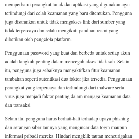
memperbarui perangkat lunak dan aplikasi yang digunakan agar
terlindungi dari celah keamanan yang baru ditemukan. Pengguna
juga disarankan untuk tidak mengakses link dari sumber yang
tidak terpercaya dan selalu mengikuti panduan resmi yang
diberikan oleh pengelola platform.
Penggunaan password yang kuat dan berbeda untuk setiap akun
adalah langkah penting dalam mencegah akses tidak sah. Selain
itu, pengguna juga sebaiknya mengaktifkan fitur keamanan
tambahan seperti autentikasi dua faktor jika tersedia. Penggunaan
perangkat yang terpercaya dan terlindungi dari malware serta
virus juga menjadi faktor penting dalam menjaga keamanan data
dan transaksi.
Selain itu, pengguna harus berhati-hati terhadap upaya phishing
dan serangan siber lainnya yang mengincar data login maupun
informasi pribadi mereka. Hindari mengklik tautan mencurigakan