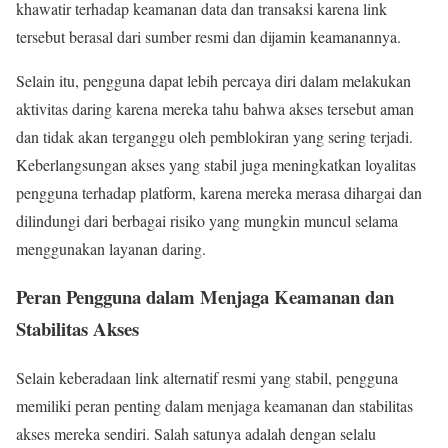
khawatir terhadap keamanan data dan transaksi karena link
tersebut berasal dari sumber resmi dan dijamin keamanannya.
Selain itu, pengguna dapat lebih percaya diri dalam melakukan
aktivitas daring karena mereka tahu bahwa akses tersebut aman
dan tidak akan terganggu oleh pemblokiran yang sering terjadi.
Keberlangsungan akses yang stabil juga meningkatkan loyalitas
pengguna terhadap platform, karena mereka merasa dihargai dan
dilindungi dari berbagai risiko yang mungkin muncul selama
menggunakan layanan daring.
Peran Pengguna dalam Menjaga Keamanan dan
Stabilitas Akses
Selain keberadaan link alternatif resmi yang stabil, pengguna
memiliki peran penting dalam menjaga keamanan dan stabilitas
akses mereka sendiri. Salah satunya adalah dengan selalu