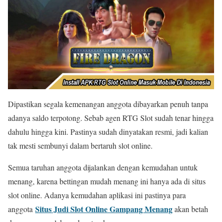
Dipastikan segala kemenangan anggota dibayarkan penuh tanpa
adanya saldo terpotong. Sebab agen RTG Slot sudah tenar hingga
dahulu hingga kini. Pastinya sudah dinyatakan resmi, jadi kalian
tak mesti sembunyi dalam bertaruh slot online.
Semua taruhan anggota dijalankan dengan kemudahan untuk
menang, karena bettingan mudah menang ini hanya ada di situs
slot online. Adanya kemudahan aplikasi ini pastinya para
Situs Judi Slot Online Gampang Menang
anggota
akan betah