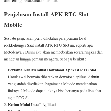
dan senang melaksanakan taruhan.
Penjelasan Install APK RTG Slot
Mobile
Sesuatu penjelasan perlu diketahui para pemain loyal
rockforhunger Saat install APK RTG Slot ini, seperti apa
Metodenya ? Disini aku akan membeberkan secara ringkas dan
mendetail hingga pemain mengerti, Sebagai berikut :
Pertama Kali Memulai Download Aplikasi RTG Slot
Untuk awal bermain diharapkan download aplikasi dahulu
yang sudah disediakan, bagaimana Metode mendapatkan
linknya ? Metode dapat linknya bisa bertanya pada live chat
agen RTG Slot.
Kedua Mulai Install Aplikasi