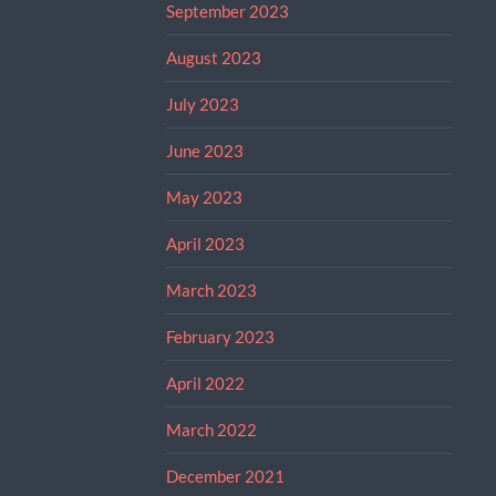
September 2023
August 2023
July 2023
June 2023
May 2023
April 2023
March 2023
February 2023
April 2022
March 2022
December 2021