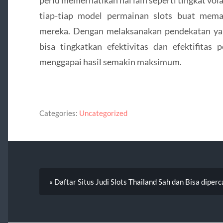
tiap-tiap model permainan slots buat mem
mereka. Dengan melaksanakan pendekatan yan
bisa tingkatkan efektivitas dan efektifitas
menggapai hasil semakin maksimum.
Categories:
Uncategorized
« Daftar Situs Judi Slots Thailand Sah dan Bisa diper