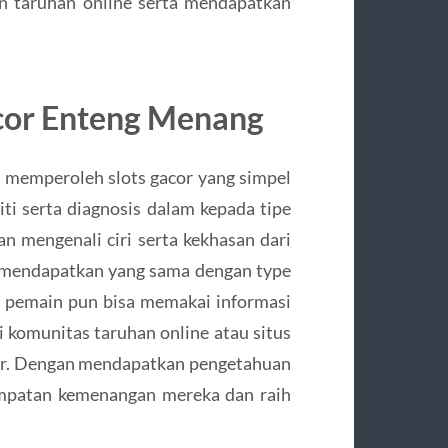
n taruhan online serta mendapatkan
cor Enteng Menang
 memperoleh slots gacor yang simpel
ti serta diagnosis dalam kepada tipe
n mengenali ciri serta kekhasan dari
 mendapatkan yang sama dengan type
u, pemain pun bisa memakai informasi
i komunitas taruhan online atau situs
cor. Dengan mendapatkan pengetahuan
empatan kemenangan mereka dan raih