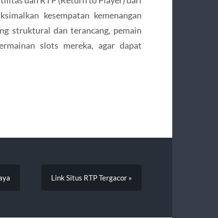
aksimalkan kesempatan kemenangan
g struktural dan terancang, pemain
 permainan slots mereka, agar dapat
caya
Link Situs RTP Tergacor »