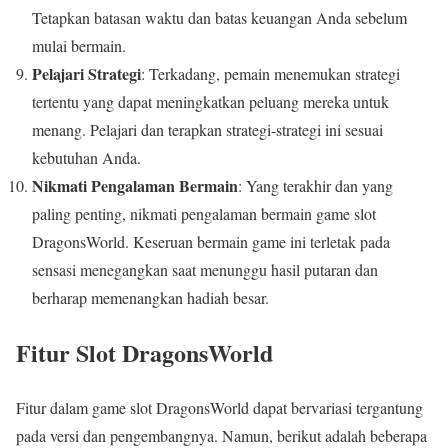
Tetapkan batasan waktu dan batas keuangan Anda sebelum
mulai bermain.
Pelajari Strategi
: Terkadang, pemain menemukan strategi
tertentu yang dapat meningkatkan peluang mereka untuk
menang. Pelajari dan terapkan strategi-strategi ini sesuai
kebutuhan Anda.
Nikmati Pengalaman Bermain
: Yang terakhir dan yang
paling penting, nikmati pengalaman bermain game slot
DragonsWorld. Keseruan bermain game ini terletak pada
sensasi menegangkan saat menunggu hasil putaran dan
berharap memenangkan hadiah besar.
Fitur Slot DragonsWorld
Fitur dalam game slot DragonsWorld dapat bervariasi tergantung
pada versi dan pengembangnya. Namun, berikut adalah beberapa