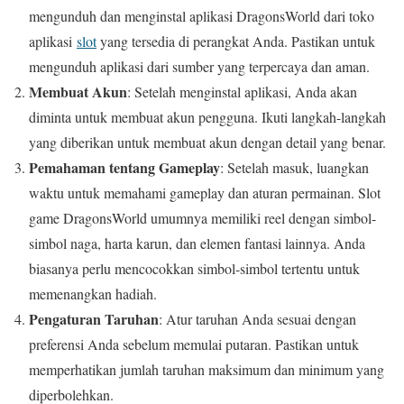
mengunduh dan menginstal aplikasi DragonsWorld dari toko
aplikasi
slot
yang tersedia di perangkat Anda. Pastikan untuk
mengunduh aplikasi dari sumber yang terpercaya dan aman.
Membuat Akun
: Setelah menginstal aplikasi, Anda akan
diminta untuk membuat akun pengguna. Ikuti langkah-langkah
yang diberikan untuk membuat akun dengan detail yang benar.
Pemahaman tentang Gameplay
: Setelah masuk, luangkan
waktu untuk memahami gameplay dan aturan permainan. Slot
game DragonsWorld umumnya memiliki reel dengan simbol-
simbol naga, harta karun, dan elemen fantasi lainnya. Anda
biasanya perlu mencocokkan simbol-simbol tertentu untuk
memenangkan hadiah.
Pengaturan Taruhan
: Atur taruhan Anda sesuai dengan
preferensi Anda sebelum memulai putaran. Pastikan untuk
memperhatikan jumlah taruhan maksimum dan minimum yang
diperbolehkan.