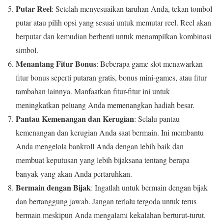
Putar Reel
: Setelah menyesuaikan taruhan Anda, tekan tombol
putar atau pilih opsi yang sesuai untuk memutar reel. Reel akan
berputar dan kemudian berhenti untuk menampilkan kombinasi
simbol.
Menantang Fitur Bonus
: Beberapa game slot menawarkan
fitur bonus seperti putaran gratis, bonus mini-games, atau fitur
tambahan lainnya. Manfaatkan fitur-fitur ini untuk
meningkatkan peluang Anda memenangkan hadiah besar.
Pantau Kemenangan dan Kerugian
: Selalu pantau
kemenangan dan kerugian Anda saat bermain. Ini membantu
Anda mengelola bankroll Anda dengan lebih baik dan
membuat keputusan yang lebih bijaksana tentang berapa
banyak yang akan Anda pertaruhkan.
Bermain dengan Bijak
: Ingatlah untuk bermain dengan bijak
dan bertanggung jawab. Jangan terlalu tergoda untuk terus
bermain meskipun Anda mengalami kekalahan berturut-turut.