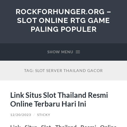
ROCKFORHUNGER.ORG –
SLOT ONLINE RTG GAME
PALING POPULER
SHOW MENU
TAG:
SLOT SERVER THAILAND GACOR
Link Situs Slot Thailand Resmi
Online Terbaru Hari Ini
12/20/2023
/
STICKY