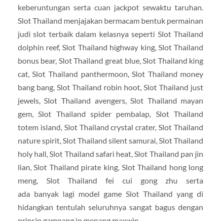
keberuntungan serta cuan jackpot sewaktu taruhan.
Slot Thailand menjajakan bermacam bentuk permainan
judi slot terbaik dalam kelasnya seperti Slot Thailand
dolphin reef, Slot Thailand highway king, Slot Thailand
bonus bear, Slot Thailand great blue, Slot Thailand king
cat, Slot Thailand panthermoon, Slot Thailand money
bang bang, Slot Thailand robin hoot, Slot Thailand just
jewels, Slot Thailand avengers, Slot Thailand mayan
gem, Slot Thailand spider pembalap, Slot Thailand
totem island, Slot Thailand crystal crater, Slot Thailand
nature spirit, Slot Thailand silent samurai, Slot Thailand
holy hall, Slot Thailand safari heat, Slot Thailand pan jin
lian, Slot Thailand pirate king, Slot Thailand hong long
meng, Slot Thailand fei cui gong zhu serta
ada banyak lagi model game Slot Thailand yang di
hidangkan tentulah seluruhnya sangat bagus dengan
prinsip gampang jp menang maxwin.