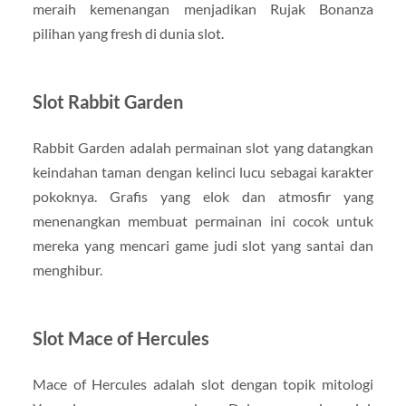
meraih kemenangan menjadikan Rujak Bonanza
pilihan yang fresh di dunia slot.
Slot Rabbit Garden
Rabbit Garden adalah permainan slot yang datangkan
keindahan taman dengan kelinci lucu sebagai karakter
pokoknya. Grafis yang elok dan atmosfir yang
menenangkan membuat permainan ini cocok untuk
mereka yang mencari game judi slot yang santai dan
menghibur.
Slot Mace of Hercules
Mace of Hercules adalah slot dengan topik mitologi