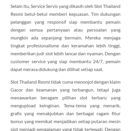
Selain itu, Service Servis yang dikasih oleh Slot Thailand
Resmi betul-betul memberi kepuasan. Tim dukungan
pelanggan yang responsif siap membantu pemain
dengan semua pertanyaan atau persoalan yang
mungkin ada sepanjang bermain. Mereka menjaga
tingkat profesionalisme dan keramahan lebih tinggi,
memberikan judi slot lebih lancar dan nyaman. Dengan
customer service yang siap membantu 24/7, pemain
dapat merasa didukung dan dilihat setiap saat.
Slot Thailand Resmi tidak cuma menonjol dengan klaim
Gacor dan keamanan yang terbangun, tetapi juga
menawarkan beragam pilihan slot terbaru yang
mengupload keinginan. Tema-tema yang menarik,
grafis yang menakjubkan dan berbagai ragam fitur
bonus yang memikat menjadikan setiap putaran mesin
slot menjadi pengalaman yang tidak terlewati. Dengan