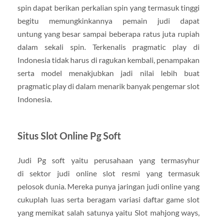
spin dapat berikan perkalian spin yang termasuk tinggi
begitu memungkinkannya pemain judi dapat
untung yang besar sampai beberapa ratus juta rupiah
dalam sekali spin. Terkenalis pragmatic play di
Indonesia tidak harus di ragukan kembali, penampakan
serta model menakjubkan jadi nilai lebih buat
pragmatic play di dalam menarik banyak pengemar slot
Indonesia.
Situs Slot Online Pg Soft
Judi Pg soft yaitu perusahaan yang termasyhur
di sektor judi online slot resmi yang termasuk
pelosok dunia. Mereka punya jaringan judi online yang
cukuplah luas serta beragam variasi daftar game slot
yang memikat salah satunya yaitu Slot mahjong ways,