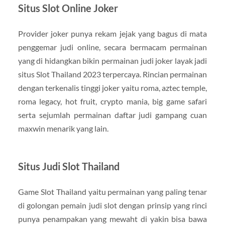
Situs Slot Online Joker
Provider joker punya rekam jejak yang bagus di mata
penggemar judi online, secara bermacam permainan
yang di hidangkan bikin permainan judi joker layak jadi
situs Slot Thailand 2023 terpercaya. Rincian permainan
dengan terkenalis tinggi joker yaitu roma, aztec temple,
roma legacy, hot fruit, crypto mania, big game safari
serta sejumlah permainan daftar judi gampang cuan
maxwin menarik yang lain.
Situs Judi Slot Thailand
Game Slot Thailand yaitu permainan yang paling tenar
di golongan pemain judi slot dengan prinsip yang rinci
punya penampakan yang mewaht di yakin bisa bawa