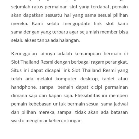
sejumlah ratus permainan slot yang terdapat, pemain
akan dapatkan sesuatu hal yang sama sesuai pilihan
mereka. Kami selalu mengupdate link slot kami
sama dengan yang terbaru agar sejumlah member bisa
selalu akses tanpa ada halangan.
Keunggulan lainnya adalah kemampuan bermain di
Slot Thailand Resmi dengan berbagai ragam perangkat.
Situs ini dapat dicapai link Slot Thailand Resmi yang
telah ada melalui komputer desktop, tablet atau
handphone, sampai pemain dapat cicipi permainan
dimana saja dan kapan saja. Fleksibilitas ini memberi
pemain kebebasan untuk bermain sesuai sama jadwal
dan pilihan mereka, sampai tidak akan ada batasan
waktu mengincar keberuntungan.