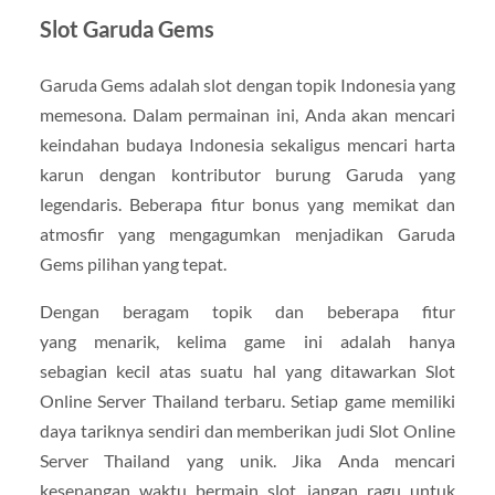
Slot Garuda Gems
Garuda Gems adalah slot dengan topik Indonesia yang
memesona. Dalam permainan ini, Anda akan mencari
keindahan budaya Indonesia sekaligus mencari harta
karun dengan kontributor burung Garuda yang
legendaris. Beberapa fitur bonus yang memikat dan
atmosfir yang mengagumkan menjadikan Garuda
Gems pilihan yang tepat.
Dengan beragam topik dan beberapa fitur
yang menarik, kelima game ini adalah hanya
sebagian kecil atas suatu hal yang ditawarkan Slot
Online Server Thailand terbaru. Setiap game memiliki
daya tariknya sendiri dan memberikan judi Slot Online
Server Thailand yang unik. Jika Anda mencari
kesenangan waktu bermain slot, jangan ragu untuk