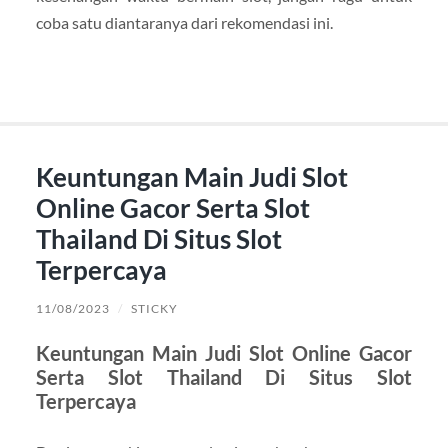
coba satu diantaranya dari rekomendasi ini.
Keuntungan Main Judi Slot
Online Gacor Serta Slot
Thailand Di Situs Slot
Terpercaya
11/08/2023
/
STICKY
Keuntungan Main Judi Slot Online Gacor
Serta Slot Thailand Di Situs Slot
Terpercaya