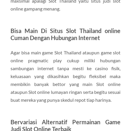
maxsimal apalagi Slot Thailand yaitu situs judi slot
online gampang menang.
Bisa Main Di Situs Slot Thailand online
Cuman Dengan Hubungan Internet
Agar bisa main game Slot Thailand ataupun game slot
online pragmatic play cukup miliki hubungan
sambungan internet tanpa mesti ke casino fisik,
keluasaan yang dikasihkan begitu fleksibel maka
membikin banyak bettor yang main Slot online
ataupun Slot online lumayan ringan serta begitu sesuai
buat mereka yang punya skedul repot tiap harinya.
Bervariasi Alternatif Permainan Game
Judi Slot Online Terbaik