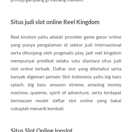
Situs judi slot online Reel Kingdom
Reel kindom yaitu adalah provider game gacor online
yang punya pengalaman di sektor judi internasional
serta ditunjang oleh pragmatic play, jadi reel kingdom
mempunyai predikat selaku satu diantara situs judi
slot online terbaik. Daftar slot yang diketahui serta
banyak digemari pemain Slot Indonesia yaitu big bass
splash, big bass amazon xtreme, amazing money
machine, queenie, spirit of adventure, serta terdapat
bermacam model daftar slot online yang bakal
cukuplah menarik kembali.
Situs Slot Online Ionslot