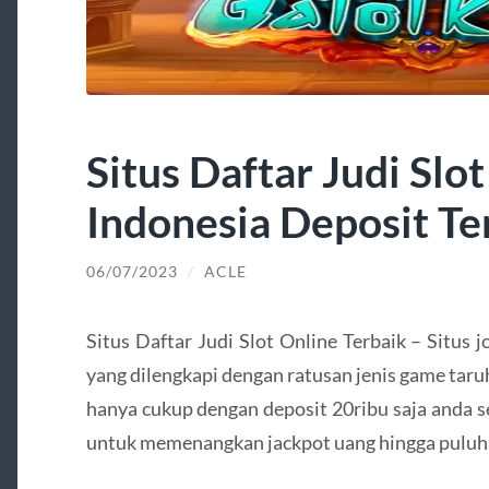
Situs Daftar Judi Slo
Indonesia Deposit T
06/07/2023
/
ACLE
Situs Daftar Judi Slot Online Terbaik – Situs 
yang dilengkapi dengan ratusan jenis game taru
hanya cukup dengan deposit 20ribu saja anda
untuk memenangkan jackpot uang hingga puluha