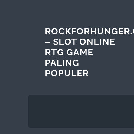
ROCKFORHUNGER.
– SLOT ONLINE
RTG GAME
PALING
POPULER