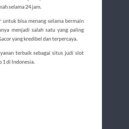
mah selama 24 jam.
 untuk bisa menang selama bermain
tunya menjadi salah satu yang paling
Gacor yang kredibel dan terpercaya.
anan terbaik sebagai situs judi slot
 1 di Indonesia.