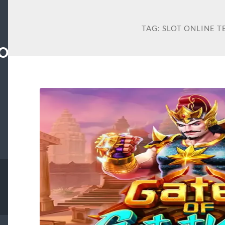
TAG:
SLOT ONLINE 
ORG