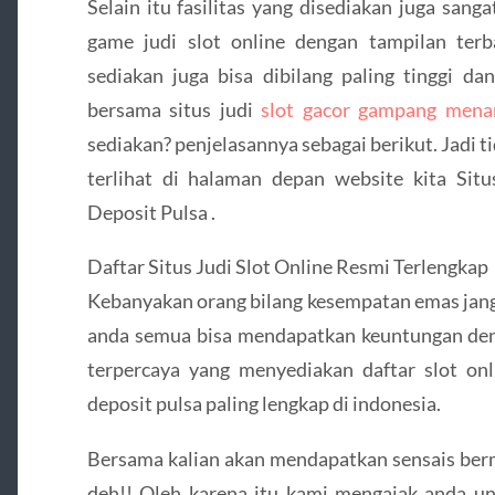
Selain itu fasilitas yang disediakan juga san
game judi slot online dengan tampilan ter
sediakan juga bisa dibilang paling tinggi d
bersama situs judi
slot gacor gampang mena
sediakan? penjelasannya sebagai berikut. Jadi t
terlihat di halaman depan website kita Situ
Deposit Pulsa .
Daftar Situs Judi Slot Online Resmi Terlengkap
Kebanyakan orang bilang kesempatan emas janga
anda semua bisa mendapatkan keuntungan deng
terpercaya yang menyediakan daftar slot onl
deposit pulsa paling lengkap di indonesia.
Bersama kalian akan mendapatkan sensais ber
deh!! Oleh karena itu kami mengajak anda unt