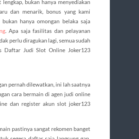
gat lengkap, bukan hanya menyediakan
baru dan menarik, bonus yang kami
an bukan hanya omongan belaka saja
ng
. Apa saja fasilitas dan pelayanan
idak perlu diragukan lagi, semua sudah
s Daftar Judi Slot Online Joker123
n pernah dilewatkan, ini lah saatnya
an cara bermain di agen judi online
ine dan register akun slot joker123
main pastinya sangat rekomen banget
uk segera daftar saja langsung gan,