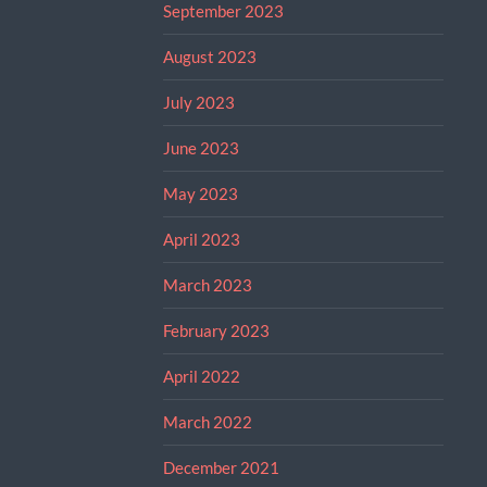
September 2023
August 2023
July 2023
June 2023
May 2023
April 2023
March 2023
February 2023
April 2022
March 2022
December 2021