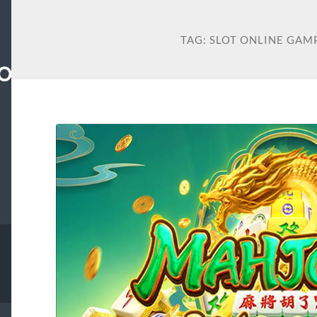
TAG:
SLOT ONLINE GA
ORG