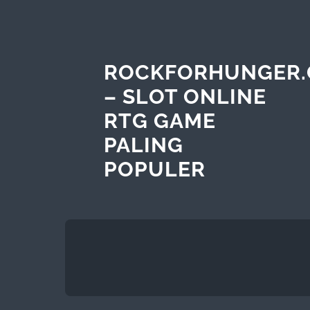
ROCKFORHUNGER.
– SLOT ONLINE
RTG GAME
PALING
POPULER