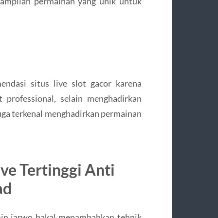
tampilan permainan yang unik untuk
ndasi situs live slot gacor karena
 professional, selain menghadirkan
uga terkenal menghadirkan permainan
ve Tertinggi Anti
ad
min jarwo bakal menambahkan tehnik