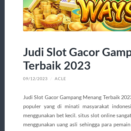
Judi Slot Gacor Ga
Terbaik 2023
09/12/2023
/
ACLE
Judi Slot Gacor Gampang Menang Terbaik 2023
populer yang di minati masyarakat indone
menggunakan bet kecil. situs slot online sang
menggunakan uang asli sehingga para pemai