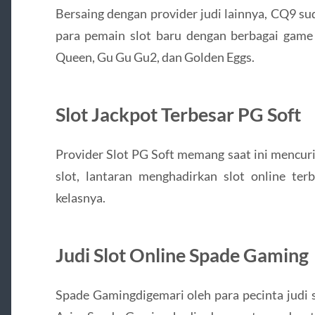
Bersaing dengan provider judi lainnya, CQ9 su
para pemain slot baru dengan berbagai game
Queen, Gu Gu Gu2, dan Golden Eggs.
Slot Jackpot Terbesar PG Soft
Provider Slot PG Soft memang saat ini mencuri
slot, lantaran menghadirkan slot online terb
kelasnya.
Judi Slot Online Spade Gaming
Spade Gamingdigemari oleh para pecinta judi sl