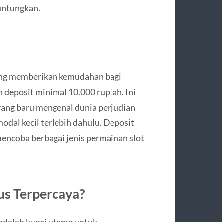
untungkan.
ang memberikan kemudahan bagi
deposit minimal 10.000 rupiah. Ini
ang baru mengenal dunia perjudian
odal kecil terlebih dahulu. Deposit
encoba berbagai jenis permainan slot
us Terpercaya?
adalah kunci utama untuk