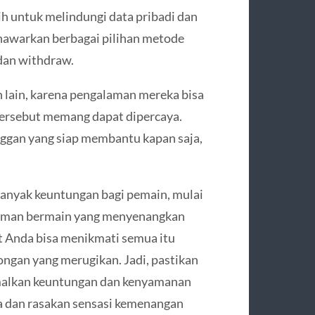
 untuk melindungi data pribadi dan
menawarkan berbagai pilihan metode
dan withdraw.
 lain, karena pengalaman mereka bisa
tersebut memang dapat dipercaya.
nggan yang siap membantu kapan saja,
nyak keuntungan bagi pemain, mulai
alaman bermain yang menyenangkan
t Anda bisa menikmati semua itu
ongan yang merugikan. Jadi, pastikan
malkan keuntungan dan kenyamanan
a dan rasakan sensasi kemenangan