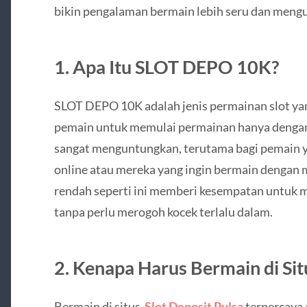
bikin pengalaman bermain lebih seru dan meng
1.
Apa Itu SLOT DEPO 10K?
SLOT DEPO 10K adalah jenis permainan slot y
pemain untuk memulai permainan hanya dengan 
sangat menguntungkan, terutama bagi pemain y
online atau mereka yang ingin bermain dengan m
rendah seperti ini memberi kesempatan untuk m
tanpa perlu merogoh kocek terlalu dalam.
2.
Kenapa Harus Bermain di Sit
Bermain di situs
Slot Deposit Pulsa
terpercaya 