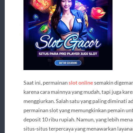
Saat ini, permainan
slot online
semakin digemari
karena cara mainnya yang mudah, tapi juga kare
menggiurkan. Salah satu yang paling diminati a
permainan slot yang memungkinkan pemain unt
deposit 10 ribu rupiah. Namun, yang lebih mena
situs-situs terpercaya yang menawarkan layana