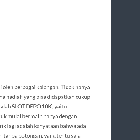
 oleh berbagai kalangan. Tidak hanya
na hadiah yang bisa didapatkan cukup
dalah
SLOT DEPO 10K
, yaitu
uk mulai bermain hanya dengan
rik lagi adalah kenyataan bahwa ada
n tanpa potongan, yang tentu saja