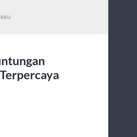
0RBU
untungan
 Terpercaya