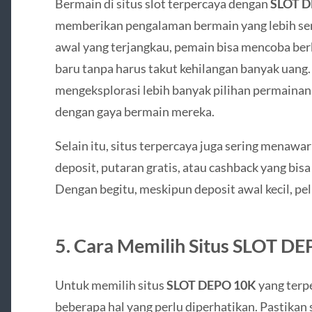
Bermain di situs slot terpercaya dengan
SLOT D
memberikan pengalaman bermain yang lebih se
awal yang terjangkau, pemain bisa mencoba berba
baru tanpa harus takut kehilangan banyak uan
mengeksplorasi lebih banyak pilihan permaina
dengan gaya bermain mereka.
Selain itu, situs terpercaya juga sering menaw
deposit, putaran gratis, atau cashback yang b
Dengan begitu, meskipun deposit awal kecil, pe
5.
Cara Memilih Situs SLOT D
Untuk memilih situs
SLOT DEPO 10K
yang terp
beberapa hal yang perlu diperhatikan. Pastikan s