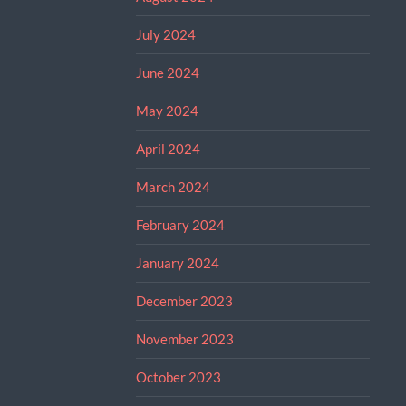
July 2024
June 2024
May 2024
April 2024
March 2024
February 2024
January 2024
December 2023
November 2023
October 2023