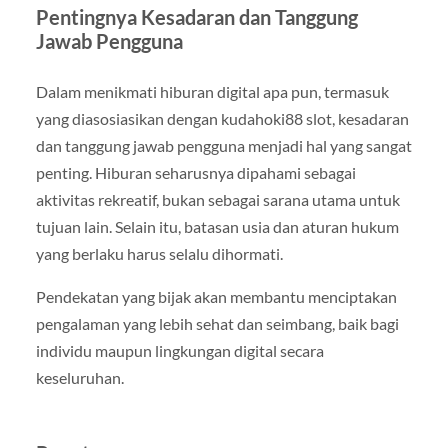
Pentingnya Kesadaran dan Tanggung
Jawab Pengguna
Dalam menikmati hiburan digital apa pun, termasuk
yang diasosiasikan dengan kudahoki88 slot, kesadaran
dan tanggung jawab pengguna menjadi hal yang sangat
penting. Hiburan seharusnya dipahami sebagai
aktivitas rekreatif, bukan sebagai sarana utama untuk
tujuan lain. Selain itu, batasan usia dan aturan hukum
yang berlaku harus selalu dihormati.
Pendekatan yang bijak akan membantu menciptakan
pengalaman yang lebih sehat dan seimbang, baik bagi
individu maupun lingkungan digital secara
keseluruhan.