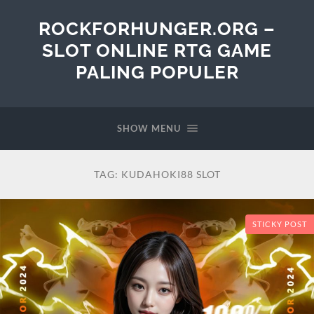
ROCKFORHUNGER.ORG –
SLOT ONLINE RTG GAME
PALING POPULER
SHOW MENU
TAG:
KUDAHOKI88 SLOT
STICKY POST