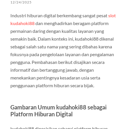
12/24/2025
Industri hiburan digital berkembang sangat pesat
slot
kudahoki88
dan menghadirkan beragam platform
permainan daring dengan kualitas layanan yang
semakin baik. Dalam konteks ini, kudahoki88 dikenal
sebagai salah satu nama yang sering dibahas karena
fokusnya pada pengelolaan layanan dan pengalaman
pengguna. Pembahasan berikut disajikan secara
informatif dan bertanggung jawab, dengan
menekankan pentingnya kesadaran usia serta
penggunaan platform hiburan secara bijak.
Gambaran Umum kudahoki88 sebagai
Platform Hiburan Digital
kudahoki88 diposisikan sebagai platform hiburan