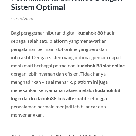
Sistem Optimal
12/24/2025
Bagi penggemar hiburan digital,
kudahoki88
hadir
sebagai salah satu platform yang menawarkan
pengalaman bermain slot online yang seru dan
interaktif. Dengan sistem yang optimal, pemain dapat
menikmati berbagai permainan
kudahoki88 slot online
dengan lebih nyaman dan efisien. Tidak hanya
menghadirkan visual menarik, platform ini juga
menekankan kenyamanan akses melalui
kudahoki88
login
dan
kudahoki88 link alternatif
, sehingga
pengalaman bermain menjadi lebih lancar dan
menyenangkan.