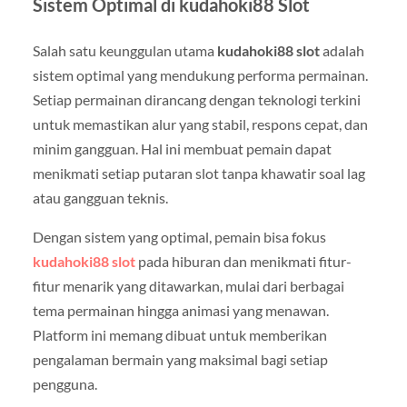
Sistem Optimal di kudahoki88 Slot
Salah satu keunggulan utama
kudahoki88 slot
adalah
sistem optimal yang mendukung performa permainan.
Setiap permainan dirancang dengan teknologi terkini
untuk memastikan alur yang stabil, respons cepat, dan
minim gangguan. Hal ini membuat pemain dapat
menikmati setiap putaran slot tanpa khawatir soal lag
atau gangguan teknis.
Dengan sistem yang optimal, pemain bisa fokus
kudahoki88 slot
pada hiburan dan menikmati fitur-
fitur menarik yang ditawarkan, mulai dari berbagai
tema permainan hingga animasi yang menawan.
Platform ini memang dibuat untuk memberikan
pengalaman bermain yang maksimal bagi setiap
pengguna.