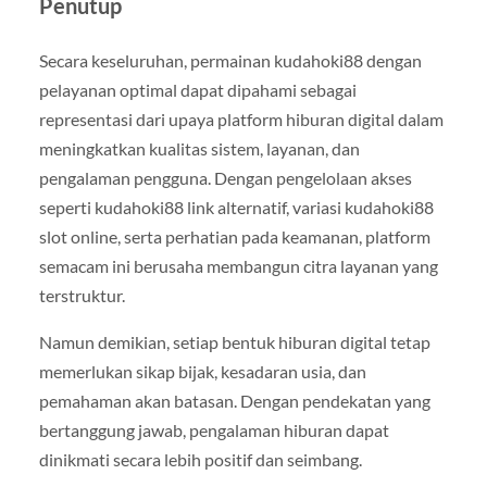
Penutup
Secara keseluruhan, permainan kudahoki88 dengan
pelayanan optimal dapat dipahami sebagai
representasi dari upaya platform hiburan digital dalam
meningkatkan kualitas sistem, layanan, dan
pengalaman pengguna. Dengan pengelolaan akses
seperti kudahoki88 link alternatif, variasi kudahoki88
slot online, serta perhatian pada keamanan, platform
semacam ini berusaha membangun citra layanan yang
terstruktur.
Namun demikian, setiap bentuk hiburan digital tetap
memerlukan sikap bijak, kesadaran usia, dan
pemahaman akan batasan. Dengan pendekatan yang
bertanggung jawab, pengalaman hiburan dapat
dinikmati secara lebih positif dan seimbang.