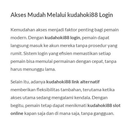
Akses Mudah Melalui kudahoki88 Login
Kemudahan akses menjadi faktor penting bagi pemain
modern. Dengan
kudahoki88 login
, pemain dapat
langsung masuk ke akun mereka tanpa prosedur yang
rumit. Sistem login yang efisien memastikan setiap
pemain bisa memulai permainan dengan cepat, tanpa
harus menunggu lama.
Selain itu, adanya
kudahoki88 link alternatif
memberikan fleksibilitas tambahan, terutama ketika
akses utama sedang mengalami kendala. Dengan
begitu, pemain tetap dapat menikmati
kudahoki88 slot
online
kapan saja dan di mana saja, tanpa gangguan.