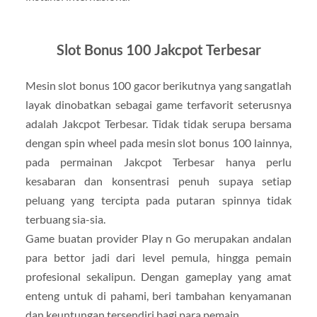
Slot Bonus 100 Jakcpot Terbesar
Mesin slot bonus 100 gacor berikutnya yang sangatlah
layak dinobatkan sebagai game terfavorit seterusnya
adalah Jakcpot Terbesar. Tidak tidak serupa bersama
dengan spin wheel pada mesin slot bonus 100 lainnya,
pada permainan Jakcpot Terbesar hanya perlu
kesabaran dan konsentrasi penuh supaya setiap
peluang yang tercipta pada putaran spinnya tidak
terbuang sia-sia.
Game buatan provider Play n Go merupakan andalan
para bettor jadi dari level pemula, hingga pemain
profesional sekalipun. Dengan gameplay yang amat
enteng untuk di pahami, beri tambahan kenyamanan
dan keuntungan tersendiri bagi para pemain.