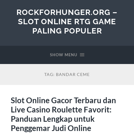
ROCKFORHUNGER.ORG –
SLOT ONLINE RTG GAME
PALING POPULER
SHOW MENU
TAG:
BANDAR CEME
Slot Online Gacor Terbaru dan
Live Casino Roulette Favorit:
Panduan Lengkap untuk
Penggemar Judi Online