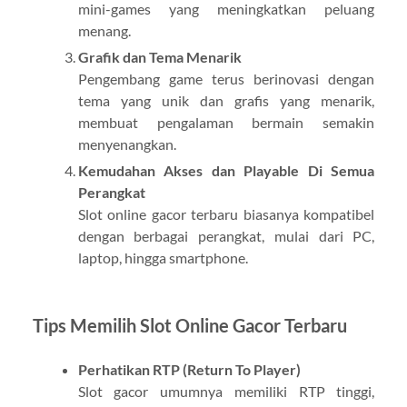
mini-games yang meningkatkan peluang
menang.
Grafik dan Tema Menarik
Pengembang game terus berinovasi dengan
tema yang unik dan grafis yang menarik,
membuat pengalaman bermain semakin
menyenangkan.
Kemudahan Akses dan Playable Di Semua
Perangkat
Slot online gacor terbaru biasanya kompatibel
dengan berbagai perangkat, mulai dari PC,
laptop, hingga smartphone.
Tips Memilih Slot Online Gacor Terbaru
Perhatikan RTP (Return To Player)
Slot gacor umumnya memiliki RTP tinggi,