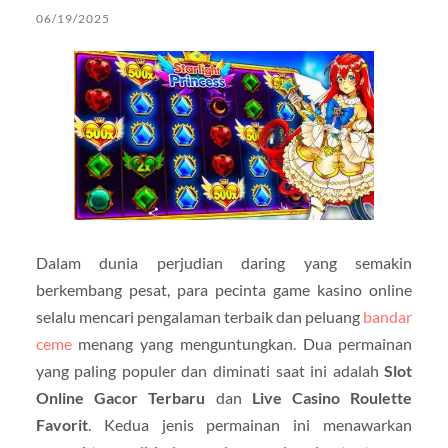
06/19/2025
Dalam dunia perjudian daring yang semakin
berkembang pesat, para pecinta game kasino online
selalu mencari pengalaman terbaik dan peluang
bandar
ceme
menang yang menguntungkan. Dua permainan
yang paling populer dan diminati saat ini adalah
Slot
Online Gacor Terbaru
dan
Live Casino Roulette
Favorit
. Kedua jenis permainan ini menawarkan