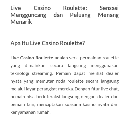
Live Casino Roulette: Sensasi
Mengguncang dan Peluang Menang
Menarik
Apa Itu Live Casino Roulette?
Live Casino Roulette
adalah versi permainan roulette
yang dimainkan secara langsung menggunakan
teknologi streaming. Pemain dapat melihat dealer
nyata yang memutar roda roulette secara langsung
melalui layar perangkat mereka. Dengan fitur live chat,
pemain bisa berinteraksi langsung dengan dealer dan
pemain lain, menciptakan suasana kasino nyata dari
kenyamanan rumah.