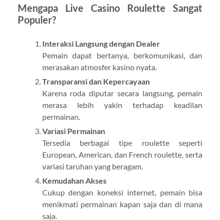
Mengapa Live Casino Roulette Sangat
Populer?
Interaksi Langsung dengan Dealer
Pemain dapat bertanya, berkomunikasi, dan
merasakan atmosfer kasino nyata.
Transparansi dan Kepercayaan
Karena roda diputar secara langsung, pemain
merasa lebih yakin terhadap keadilan
permainan.
Variasi Permainan
Tersedia berbagai tipe roulette seperti
European, American, dan French roulette, serta
variasi taruhan yang beragam.
Kemudahan Akses
Cukup dengan koneksi internet, pemain bisa
menikmati permainan kapan saja dan di mana
saja.